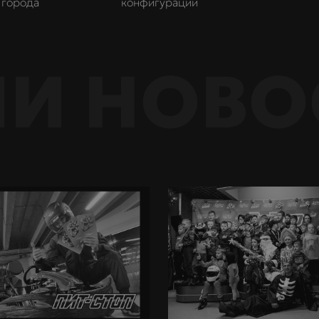
города
конфигурации
И НОВО