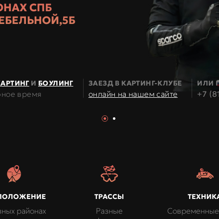
ОНАХ СПБ
БУРГЕ
ЕБЕЛЬНОЙ,5Б
ССЫ
КАРТИНГ
И
БОУЛИНГ
ЗАЕЗД В
КАРТИНГ-КЛУБЕ
ИЛИ 
бное время
онлайн на нашем сайте
+7 (8
ПОЛОЖЕНИЕ
ТРАССЫ
ТЕХНИК
зных районах
Разные
Современные