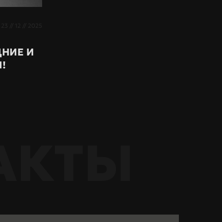
23 // 12 // 2025
ДНИЕ И
И!
АКТЫ