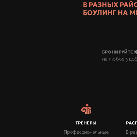
В РАЗНЫХ РАЙ
В САНКТ-ПЕТЕР
БОУЛИНГ НА М
ПРЕМИУМ-ТРА
БРОНИРУЙТЕ
на любое удо
ТРЕНЕРЫ
РАС
Профессиональные
В ра