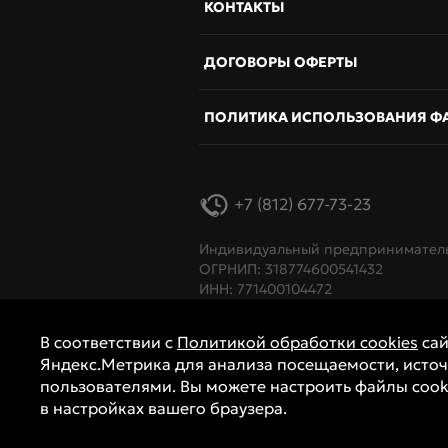
КОНТАКТЫ
ДОГОВОРЫ ОФЕРТЫ
ПОЛИТИКА ИСПОЛЬЗОВАНИЯ Ф
+7 (812) 677-73-23
Индивидуальный предприниматель
ОГРНИП: 318774600541432
ИНН: 771400104472
В соответствии с
Политикой обработки cookies
сай
Яндекс.Метрика для анализа посещаемости, источ
пользователями. Вы можете настроить файлы cook
© 2026 Картинг-клубы Пит-Стоп.
в настройках вашего браузера.