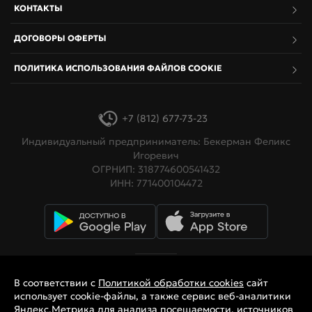
КОНТАКТЫ
ДОГОВОРЫ ОФЕРТЫ
ПОЛИТИКА ИСПОЛЬЗОВАНИЯ ФАЙЛОВ COOKIE
+7 (812) 677-73-23
Индивидуальный предприниматель: Бекерман Феликс
Игоревич
ОГРНИП: 318774600541432
ИНН: 771400104472
© 2026 Картинг-клубы Пит-Стоп.
Мы в соцсетях
В соответствии с
Политикой обработки cookies
сайт
использует cookie-файлы, а также сервис веб-аналитики
Яндекс.Метрика для анализа посещаемости, источников